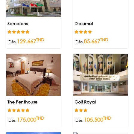
Samarons
Diplomat
TND
TND
129.667
85.667
Dès
Dès
The Penthouse
Golf Royal
TND
TND
175.000
105.500
Dès
Dès