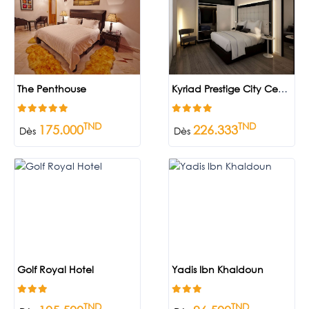
The Penthouse
Kyriad Prestige City Center
TND
TND
175.000
226.333
Dès
Dès
Golf Royal Hotel
Yadis Ibn Khaldoun
TND
TND