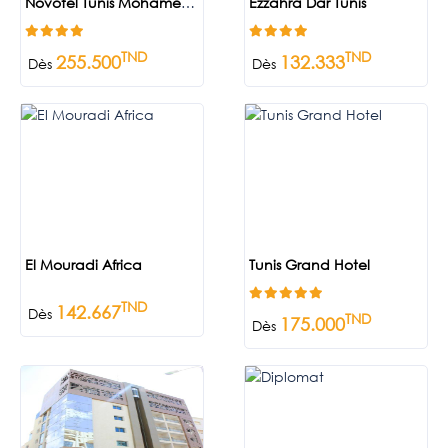
Novotel Tunis Mohamed V
Ezzahra Dar Tunis
TND
TND
255.500
132.333
Dès
Dès
El Mouradi Africa
Tunis Grand Hotel
TND
142.667
Dès
TND
175.000
Dès