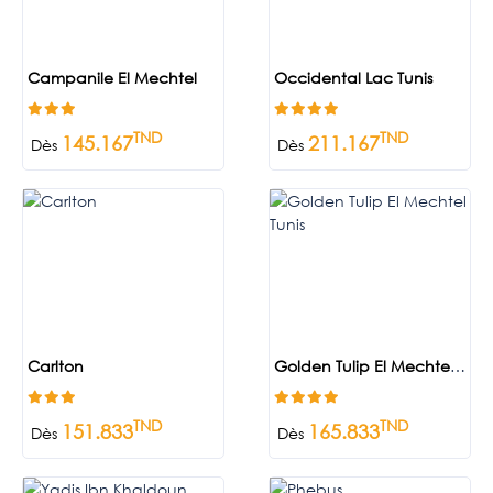
Campanile El Mechtel
Occidental Lac Tunis
TND
TND
145.167
211.167
Dès
Dès
Carlton
Golden Tulip El Mechtel Tunis
TND
TND
151.833
165.833
Dès
Dès