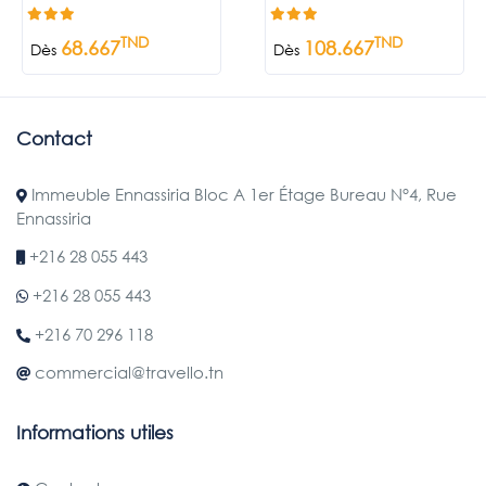
TND
TND
68.667
108.667
Dès
Dès
Contact
Immeuble Ennassiria Bloc A 1er Étage Bureau N°4, Rue
Ennassiria
+216 28 055 443
+216 28 055 443
+216 70 296 118
commercial@travello.tn
Informations utiles