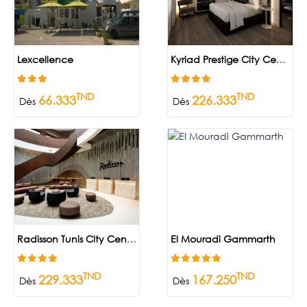
Lexcellence
Kyriad Prestige City Center
TND
TND
66.333
226.333
Dès
Dès
Radisson Tunis City Center
El Mouradi Gammarth
TND
TND
229.333
167.250
Dès
Dès