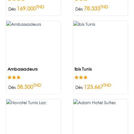
TND
TND
169.000
78.333
Dès
Dès
Ambassadeurs
Ibis Tunis
TND
TND
58.500
123.667
Dès
Dès