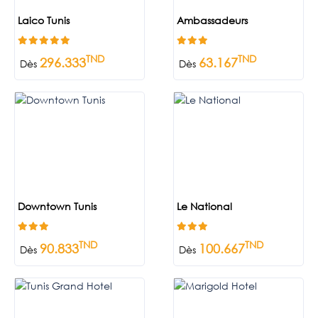
Laico Tunis
Ambassadeurs
TND
TND
296.333
63.167
Dès
Dès
Downtown Tunis
Le National
TND
TND
90.833
100.667
Dès
Dès