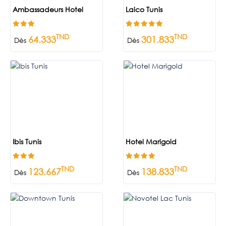
Ambassadeurs Hotel
Laico Tunis
TND
TND
64.333
301.833
Dès
Dès
Ibis Tunis
Hotel Marigold
TND
TND
123.667
138.833
Dès
Dès