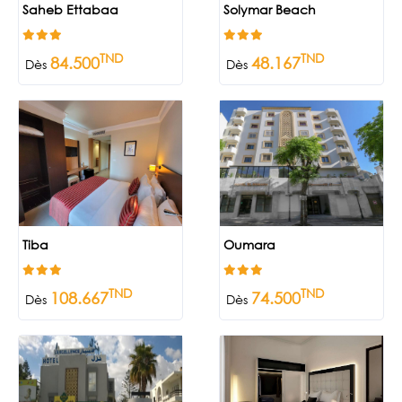
Saheb Ettabaa
Solymar Beach
TND
TND
84.500
48.167
Dès
Dès
Tiba
Oumara
TND
TND
108.667
74.500
Dès
Dès