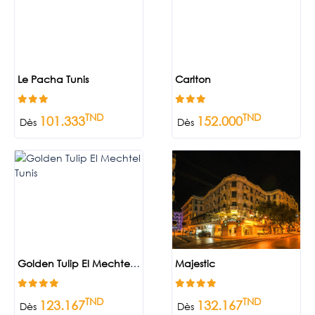
Le Pacha Tunis
Carlton
TND
TND
101.333
152.000
Dès
Dès
Golden Tulip El Mechtel Tunis
Majestic
TND
TND
123.167
132.167
Dès
Dès