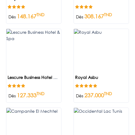
TND
TND
148.167
308.167
Dès
Dès
Lescure Business Hotel & Spa
Royal Asbu
TND
TND
127.333
237.000
Dès
Dès