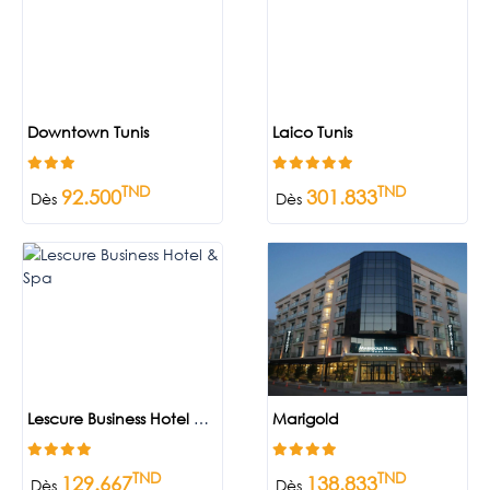
Downtown Tunis
Laico Tunis
TND
TND
92.500
301.833
Dès
Dès
Lescure Business Hotel & Spa
Marigold
TND
TND
129.667
138.833
Dès
Dès