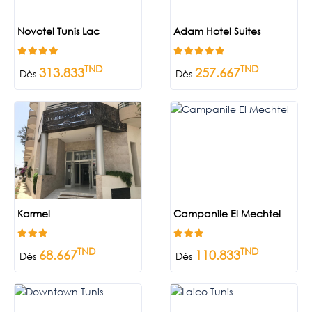
Novotel Tunis Lac
Adam Hotel Suites
TND
TND
313.833
257.667
Dès
Dès
Karmel
Campanile El Mechtel
TND
TND
68.667
110.833
Dès
Dès