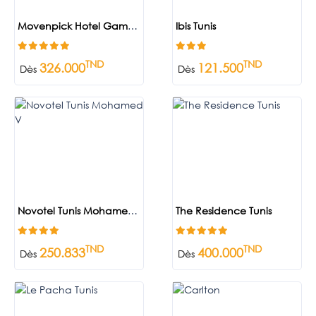
Movenpick Hotel Gammarth Tunis
Ibis Tunis
TND
TND
326.000
121.500
Dès
Dès
Novotel Tunis Mohamed V
The Residence Tunis
TND
TND
250.833
400.000
Dès
Dès