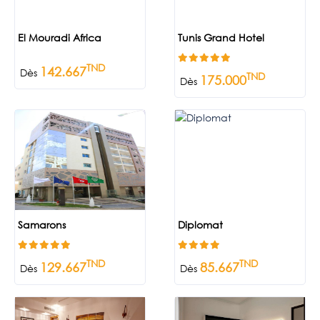
El Mouradi Africa
Tunis Grand Hotel
TND
142.667
Dès
TND
175.000
Dès
Samarons
Diplomat
TND
TND
129.667
85.667
Dès
Dès