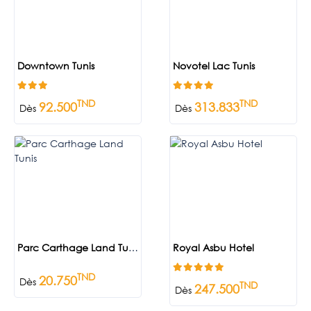
Downtown Tunis
Novotel Lac Tunis
TND
TND
92.500
313.833
Dès
Dès
Parc Carthage Land Tunis
Royal Asbu Hotel
TND
20.750
Dès
TND
247.500
Dès