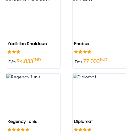
Yadis Ibn Khaldoun
Phebus
TND
TND
94.833
77.000
Dès
Dès
Regency Tunis
Diplomat