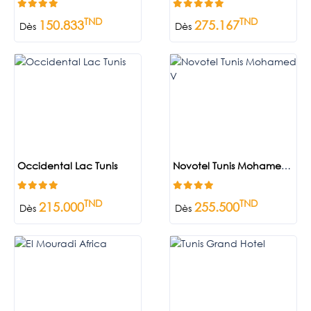
TND
TND
150.833
275.167
Dès
Dès
Occidental Lac Tunis
Novotel Tunis Mohamed V
TND
TND
215.000
255.500
Dès
Dès