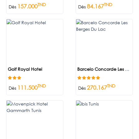
TND
TND
157.000
84.167
Dès
Dès
Golf Royal Hotel
Barcelo Concorde Les Berges Du Lac
TND
TND
111.500
270.167
Dès
Dès