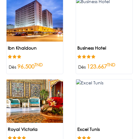
Ibn Khaldoun
Business Hotel
TND
TND
96.500
123.667
Dès
Dès
Royal Victoria
Excel Tunis