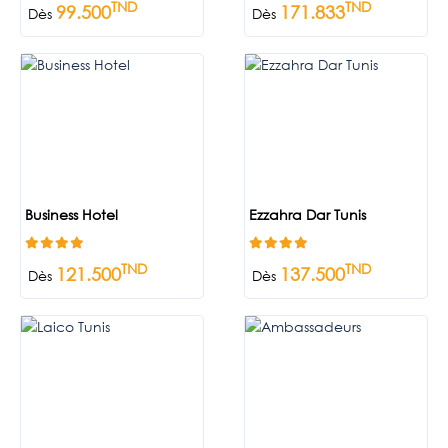
TND
TND
99.500
171.833
Dès
Dès
Business Hotel
Ezzahra Dar Tunis
TND
TND
121.500
137.500
Dès
Dès