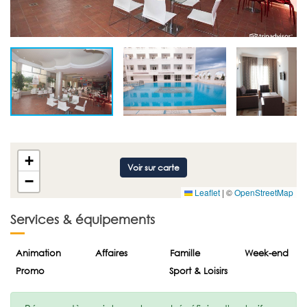
+
Voir sur carte
−
Leaflet
|
©
OpenStreetMap
Services & équipements
Animation
Affaires
Famille
Week-end
Promo
Sport & Loisirs