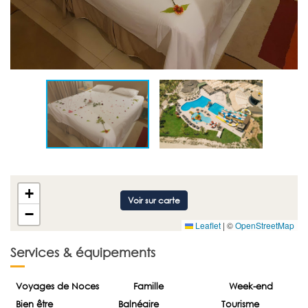
+
Voir sur carte
−
Leaflet
|
©
OpenStreetMap
Services & équipements
Voyages de Noces
Famille
Week-end
Bien être
Balnéaire
Tourisme