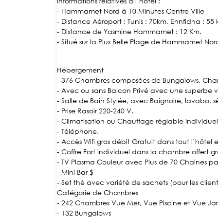
Informations relatives à l’hôtel :
- Hammamet Nord à 10 Minutes Centre Ville
- Distance Aéroport : Tunis : 70km, Ennfidha : 55
- Distance de Yasmine Hammamet : 12 Km.
- Situé sur la Plus Belle Plage de Hammamet Nor
Hébergement
- 376 Chambres composées de Bungalows, Chamb
- Avec ou sans Balcon Privé avec une superbe vue
- Salle de Bain Stylée, avec Baignoire, lavabo, 
- Prise Rasoir 220-240 V.
- Climatisation ou Chauffage réglable individue
- Téléphone.
- Accès Wifi gros débit Gratuit dans tout l’hôtel 
- Coffre Fort individuel dans la chambre offert g
- TV Plasma Couleur avec Plus de 70 Chaines par 
- Mini Bar $
- Set thé avec variété de sachets (pour les clients
Catégorie de Chambres
- 242 Chambres Vue Mer, Vue Piscine et Vue Ja
- 132 Bungalows