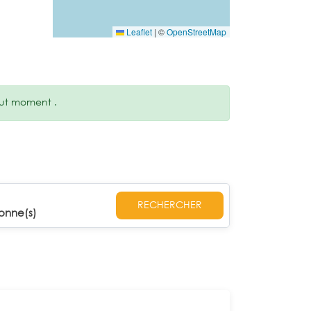
Leaflet
|
©
OpenStreetMap
tout moment .
RECHERCHER
onne(s)