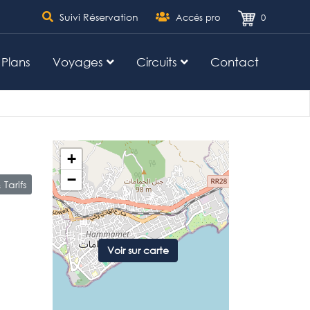
Suivi Réservation
Accés pro
0
 Plans
Voyages
Circuits
Contact
+
−
Tarifs
Voir sur carte