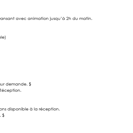
 Dansant avec animation jusqu’à 2h du matin.
ale)
sur demande. $
 Réception.
sions disponible à la réception.
. $