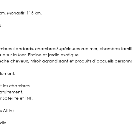
 km, Monastir :115 km.
d.
res standards, chambres Supérieures vue mer, chambres famili
 sur la Mer, Piscine et jardin exotique.
sèche cheveux, miroir agrandissant et produits d’accueils personna
llement.
et les chambres.
ratuitement.
Satellite et TNT.
 All In)
rdin