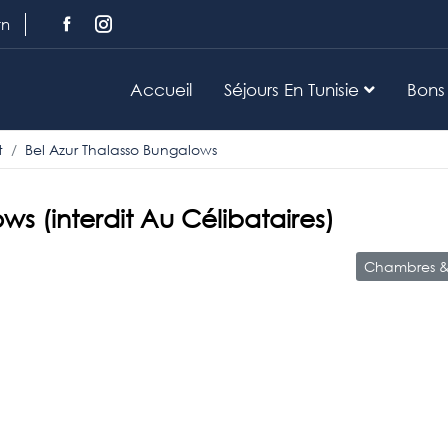
tn
Accueil
Séjours En Tunisie
Bons
t
Bel Azur Thalasso Bungalows
ws (interdit Au Célibataires)
Chambres & 