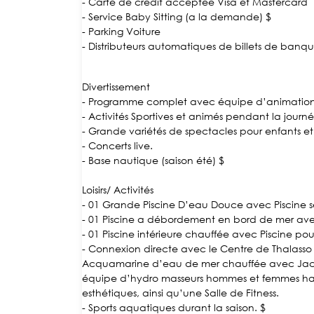
- Carte de crédit acceptée Visa et Mastercard
- Service Baby Sitting (a la demande) $
- Parking Voiture
- Distributeurs automatiques de billets de banqu
Divertissement
- Programme complet avec équipe d’animatio
- Activités Sportives et animés pendant la journ
- Grande variétés de spectacles pour enfants et
- Concerts live.
- Base nautique (saison été) $
Loisirs/ Activités
- 01 Grande Piscine D’eau Douce avec Piscine 
- 01 Piscine a débordement en bord de mer ave
- 01 Piscine intérieure chauffée avec Piscine pou
- Connexion directe avec le Centre de Thalasso B
Acquamarine d’eau de mer chauffée avec Jacuzz
équipe d’hydro masseurs hommes et femmes haute
esthétiques, ainsi qu’une Salle de Fitness.
- Sports aquatiques durant la saison. $