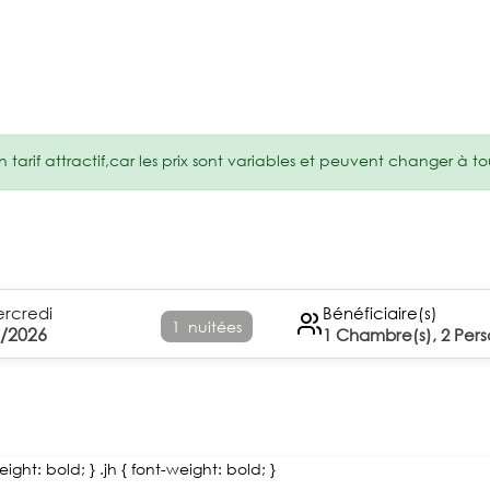
tarif attractif,car les prix sont variables et peuvent changer à 
rcredi
Bénéficiaire(s)
1
nuitées
8/2026
1
Chambre(s),
2
Pers
ight: bold; } .jh { font-weight: bold; }