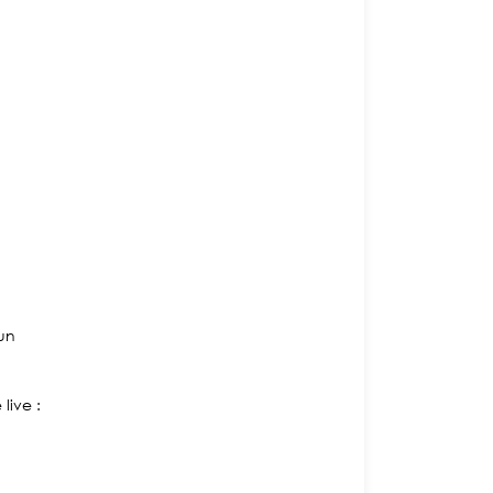
 un
live :